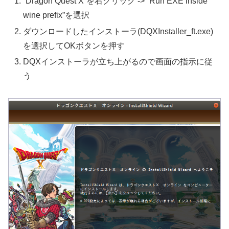
”Dragon Quest X”を右クリック -> “Run EXE inside
wine prefix”を選択
ダウンロードしたインストーラ(DQXInstaller_ft.exe)
を選択してOKボタンを押す
DQXインストーラが立ち上がるので画面の指示に従
う