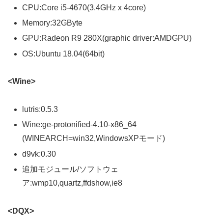
CPU:Core i5-4670(3.4GHz x 4core)
Memory:32GByte
GPU:Radeon R9 280X(graphic driver:AMDGPU)
OS:Ubuntu 18.04(64bit)
<Wine>
lutris:0.5.3
Wine:ge-protonified-4.10-x86_64
(WINEARCH=win32,WindowsXPモード)
d9vk:0.30
追加モジュール/ソフトウェ
ア:wmp10,quartz,ffdshow,ie8
<DQX>