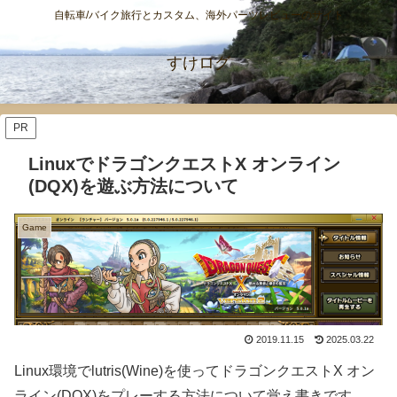
自転車/バイク旅行とカスタム、海外パーツレビューのサイト
すけログ
PR
LinuxでドラゴンクエストX オンライン
(DQX)を遊ぶ方法について
Game
2019.11.15
2025.03.22
Linux環境でlutris(Wine)を使ってドラゴンクエストX オン
ライン(DQX)をプレーする方法について覚え書きです。