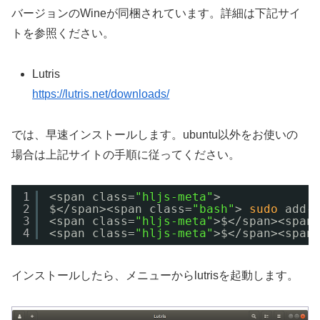
バージョンのWineが同梱されています。詳細は下記サイ
トを参照ください。
Lutris
https://lutris.net/downloads/
では、早速インストールします。ubuntu以外をお使いの
場合は上記サイトの手順に従ってください。
1
<span class=
"hljs-meta"
>
2
$<
/span
><span class=
"bash"
> 
sudo
add-
3
<span class=
"hljs-meta"
>$<
/span
><span
4
<span class=
"hljs-meta"
>$<
/span
><span
インストールしたら、メニューからlutrisを起動します。