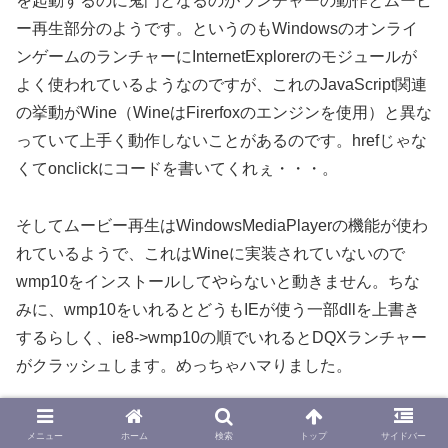
を起動するのに鬼門となるのがランチャーの動作とムービ
ー再生部分のようです。というのもWindowsのオンライ
ンゲームのランチャーにInternetExplorerのモジュールが
よく使われているようなのですが、これのJavaScript関連
の挙動がWine（WineはFirerfoxのエンジンを使用）と異な
っていて上手く動作しないことがあるのです。hrefじゃな
くてonclickにコードを書いてくれぇ・・・。
そしてムービー再生はWindowsMediaPlayerの機能が使わ
れているようで、これはWineに実装されていないので
wmp10をインストールしてやらないと動きません。ちな
みに、wmp10をいれるとどうもIEが使う一部dllを上書き
するらしく、ie8->wmp10の順でいれるとDQXランチャー
がクラッシュします。めっちゃハマりました。
などと色々と苦労しましたが、想像以上にゲームがサクサ
メニュー
ホーム
検索
トップ
サイドバー