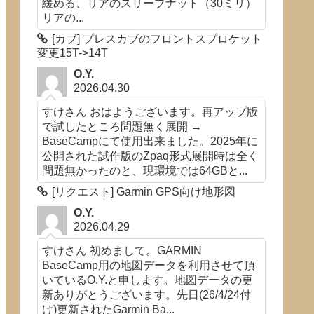
緩める、リアのスリーブナット（30ミリ）
リアの...
[カブ] プレスカブのフロントスプロケット
変更15T->14T
O.Y.
2026.04.30
すけさん おはようございます。再アップ版
で試したところ問題無く展開 →
BaseCampにて使用出来ました。2025年に
公開された試作版のZpaq形式展開時は全く
問題無かったのと、現環境では64GBと...
[リクエスト] Garmin GPS向け地形図
O.Y.
2026.04.29
すけさん 初めまして。GARMIN
BaseCamp用の地図データを利用させて頂
いているO.Y.と申します。地図データの更
新ありがとうございます。先日(26/4/24付
け)更新されたGarmin Ba...