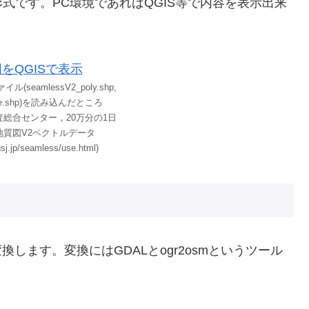
式です。PC環境であればQGIS等で内容を表示出来
(seamlessV2_poly.shp,
line.shp)を読み込んだところ
査総合センター，20万分の1日
地質図V2ベクトルデータ
gsj.jp/seamless/use.html)
換します。変換にはGDALとogr2osmというツール