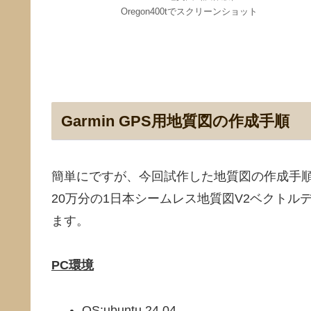
Oregon400tでスクリーンショット
Garmin GPS用地質図の作成手順
簡単にですが、今回試作した地質図の作成手
20万分の1日本シームレス地質図V2ベクトルデ
ます。
PC環境
OS:ubuntu 24.04