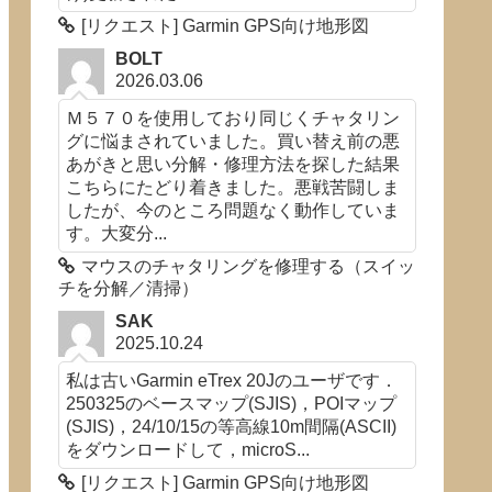
[リクエスト] Garmin GPS向け地形図
BOLT
2026.03.06
Ｍ５７０を使用しており同じくチャタリン
グに悩まされていました。買い替え前の悪
あがきと思い分解・修理方法を探した結果
こちらにたどり着きました。悪戦苦闘しま
したが、今のところ問題なく動作していま
す。大変分...
マウスのチャタリングを修理する（スイッ
チを分解／清掃）
SAK
2025.10.24
私は古いGarmin eTrex 20Jのユーザです．
250325のベースマップ(SJIS)，POIマップ
(SJIS)，24/10/15の等高線10m間隔(ASCII)
をダウンロードして，microS...
[リクエスト] Garmin GPS向け地形図