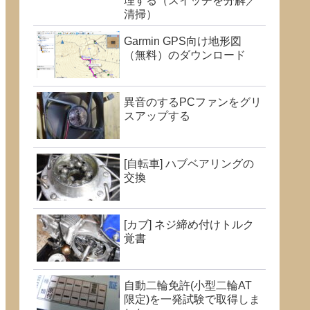
理する（スイッチを分解／
清掃）
Garmin GPS向け地形図
（無料）のダウンロード
異音のするPCファンをグリ
スアップする
[自転車] ハブベアリングの
交換
[カブ] ネジ締め付けトルク
覚書
自動二輪免許(小型二輪AT
限定)を一発試験で取得しま