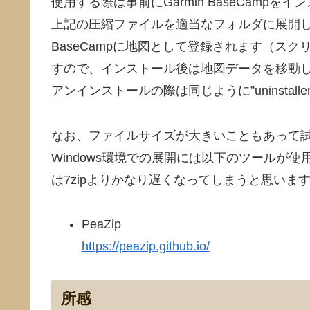
使用する際は事前にGarmin BaseCampを
上記の圧縮ファイルを適当なフォルダに展開して、中の
BaseCampに地図として登録されます（ス
すので、インストール後は地図データを移動
アンインストールの際は同じように”uninstalle
なお、ファイルサイズが大きいこともあって試
Windows環境での展開には以下のツールが
は7zipよりかなり遅くなってしまうと思いま
PeaZip
https://peazip.github.io/
所感