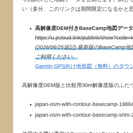
い（多分、このリンクは期間限定になるかと
高解像度DEM付きBaseCamp地図デー
https://u.pcloud.link/publink/show?c
(2026/06/25追記):最新版のBas
ご利用ください。
Garmin GPS向け地形図（無料）のダウ
高解像度DEM版と比較用30m解像度版のふた
japan-osm-with-contour-basecamp-19
japan-osm-with-contour-basecamp-s