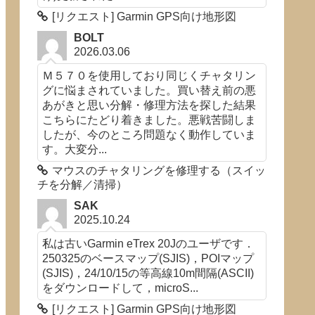
[リクエスト] Garmin GPS向け地形図
BOLT
2026.03.06
Ｍ５７０を使用しており同じくチャタリン
グに悩まされていました。買い替え前の悪
あがきと思い分解・修理方法を探した結果
こちらにたどり着きました。悪戦苦闘しま
したが、今のところ問題なく動作していま
す。大変分...
マウスのチャタリングを修理する（スイッ
チを分解／清掃）
SAK
2025.10.24
私は古いGarmin eTrex 20Jのユーザです．
250325のベースマップ(SJIS)，POIマップ
(SJIS)，24/10/15の等高線10m間隔(ASCII)
をダウンロードして，microS...
[リクエスト] Garmin GPS向け地形図