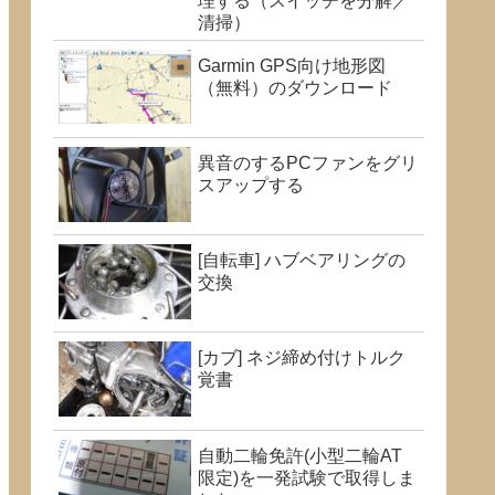
理する（スイッチを分解／
清掃）
Garmin GPS向け地形図
（無料）のダウンロード
異音のするPCファンをグリ
スアップする
[自転車] ハブベアリングの
交換
[カブ] ネジ締め付けトルク
覚書
自動二輪免許(小型二輪AT
限定)を一発試験で取得しま