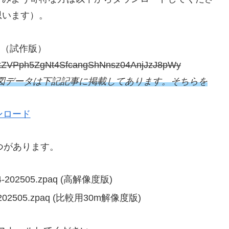
思います）。
タ
（試作版）
ode=kZVPph5ZgNt4SfcangShNnsz04AnjJzJ8pWy
eCamp地図データは下記記事に掲載してあります。そちらを
ンロード
つがあります。
884-202505.zpaq (高解像度版)
rtm-202505.zpaq (比較用30m解像度版)