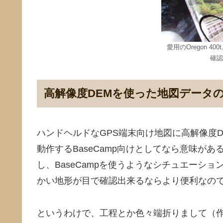
愛用のOregon 
確認
高解像度DEMを使った地図データ
ハンドヘルドなGPS端末向け地図に高解像度
動作するBaseCamp向けとしてなら意味が
し、BaseCampを使うようなシチュエーシ
かい地形が目で確認出来るならより便利なの
というわけで、工程とか色々端折りまして（