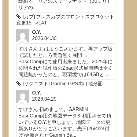
緩める、リアのスリーブナット（30ミリ）
リアの...
[カブ] プレスカブのフロントスプロケット
変更15T->14T
O.Y.
2026.04.30
すけさん おはようございます。再アップ版
で試したところ問題無く展開 →
BaseCampにて使用出来ました。2025年に
公開された試作版のZpaq形式展開時は全く
問題無かったのと、現環境では64GBと...
[リクエスト] Garmin GPS向け地形図
O.Y.
2026.04.29
すけさん 初めまして。GARMIN
BaseCamp用の地図データを利用させて頂
いているO.Y.と申します。地図データの更
新ありがとうございます。先日(26/4/24付
け)更新されたGarmin Ba...