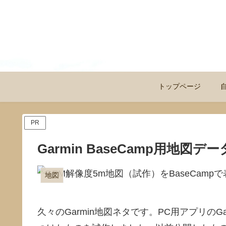
トップページ
PR
Garmin BaseCamp用地
地図
久々のGarmin地図ネタです。PC用アプリのGa