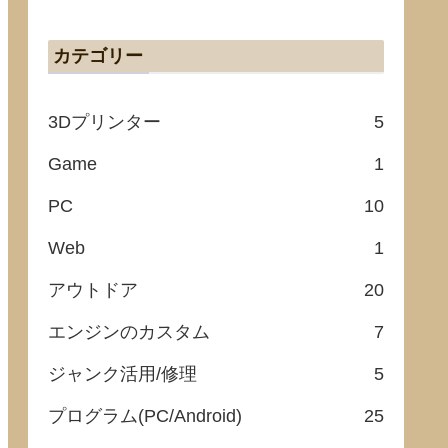
カテゴリー
3Dプリンター
5
Game
1
an 
class
=
"hljs-built_in"
>endl</span>;
PC
10
Web
1
アウトドア
20
エンジンのカスタム
7
</span>;
ジャンク活用/修理
5
プログラム(PC/Android)
25