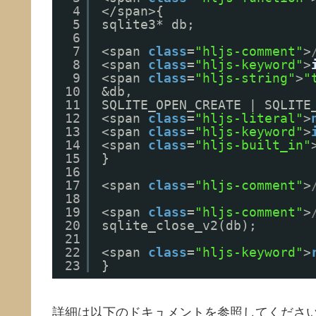
4
</span>{
5
sqlite3* db;
6
7
<span 
class
=
"hljs-comment"
>
8
<span 
class
=
"hljs-keyword"
>
9
<span 
class
=
"hljs-string"
>
"
10
&db,
11
SQLITE_OPEN_CREATE | SQLITE
12
<span 
class
=
"hljs-literal"
>
13
<span 
class
=
"hljs-keyword"
>
14
<span 
class
=
"hljs-built_in"
15
}
16
17
<span 
class
=
"hljs-comment"
>
18
19
<span 
class
=
"hljs-comment"
>
20
sqlite_close_v2(db);
21
22
<span 
class
=
"hljs-keyword"
>
23
}
詳細は以下のドキュメントを参照してくださ