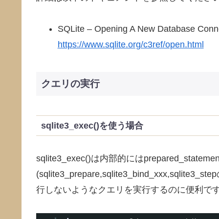
SQLite – Opening A New Database Conn
https://www.sqlite.org/c3ref/open.html
クエリの実行
sqlite3_exec()を使う場合
sqlite3_exec()は内部的にはprepared_st
(sqlite3_prepare,sqlite3_bind_xxx,sql
行しないようなクエリを実行するのに便利で