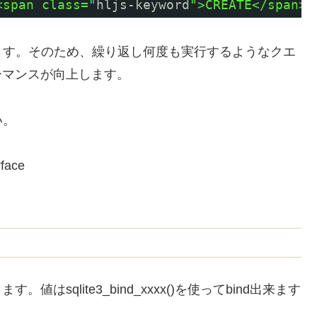
<span class="
hljs-keyword
">CREATE</span> 
ます。そのため、繰り返し何度も実行するようなクエ
パフォーマンスが向上します。
い。
rface
ます。値はsqlite3_bind_xxxx()を使ってbind出来ます