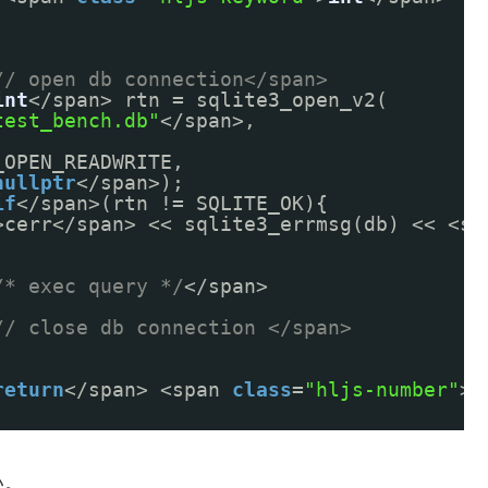
// open db connection</span>
int
</span> rtn = sqlite3_open_v2(
test_bench.db"
</span>,
_OPEN_READWRITE,
nullptr
</span>);
if
</span>(rtn != SQLITE_OK){
>cerr</span> << sqlite3_errmsg(db) << <sp
/* exec query */
</span>
// close db connection </span>
return
</span> <span 
class
=
"hljs-number"
>0
い。