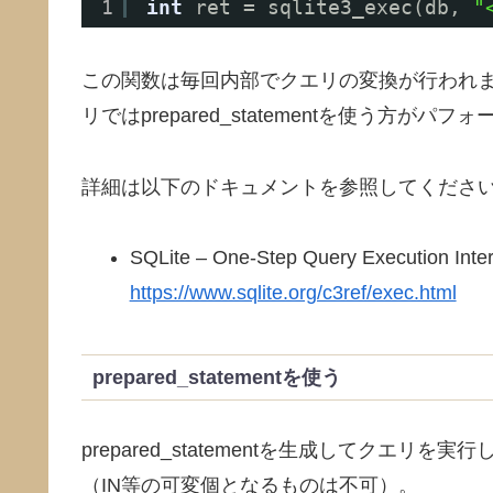
1
int
ret = sqlite3_exec(db, 
"
この関数は毎回内部でクエリの変換が行われ
リではprepared_statementを使う方が
詳細は以下のドキュメントを参照してくださ
SQLite – One-Step Query Execution Inte
https://www.sqlite.org/c3ref/exec.html
prepared_statementを使う
prepared_statementを生成してクエリを実行し
（IN等の可変個となるものは不可）。