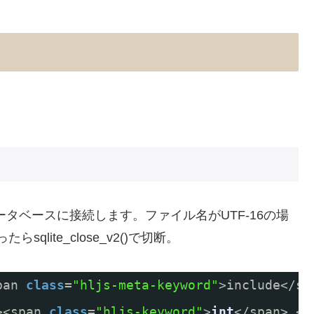
n_v2()でデータベースに接続します。ファイル名がUTF-16の場
らsqlite_close_v2()で切断。
pan 
class
=
"hljs-meta-keyword"
>include</sp
><span 
class
=
"hljs-keyword"
>
int
</span> <s