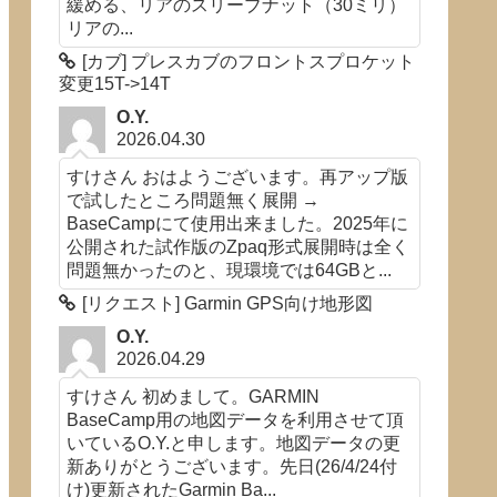
緩める、リアのスリーブナット（30ミリ）
リアの...
[カブ] プレスカブのフロントスプロケット
変更15T->14T
O.Y.
2026.04.30
すけさん おはようございます。再アップ版
で試したところ問題無く展開 →
BaseCampにて使用出来ました。2025年に
公開された試作版のZpaq形式展開時は全く
問題無かったのと、現環境では64GBと...
[リクエスト] Garmin GPS向け地形図
O.Y.
2026.04.29
すけさん 初めまして。GARMIN
BaseCamp用の地図データを利用させて頂
いているO.Y.と申します。地図データの更
新ありがとうございます。先日(26/4/24付
け)更新されたGarmin Ba...