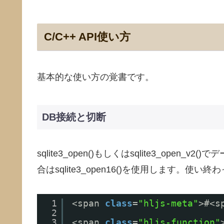
C/C++ API使い方
基本的な使い方の覚書です。
DB接続と切断
sqlite3_open()もしくはsqlite3_ope
合はsqlite3_open16()を使用します。使い終わった
1
<span 
class
=
"hljs-meta"
>#<s
2
3
<span 
class
=
"hljs-function"