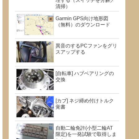
理する（スイッチを分解／
清掃）
Garmin GPS向け地形図
（無料）のダウンロード
異音のするPCファンをグリ
スアップする
[自転車] ハブベアリングの
交換
[カブ] ネジ締め付けトルク
覚書
自動二輪免許(小型二輪AT
限定)を一発試験で取得しま