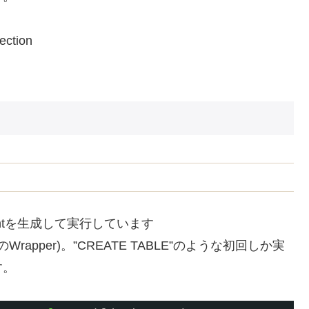
ection
atementを生成して実行しています
ite3_stepのWrapper)。”CREATE TABLE”のような初回しか実
す。