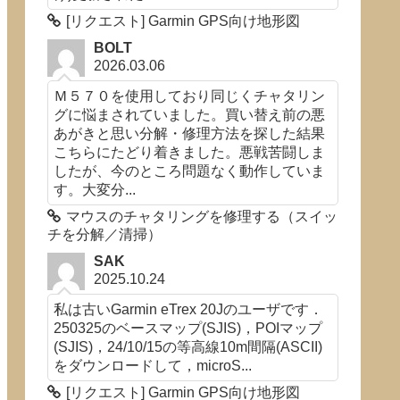
[リクエスト] Garmin GPS向け地形図
BOLT
2026.03.06
Ｍ５７０を使用しており同じくチャタリン
グに悩まされていました。買い替え前の悪
あがきと思い分解・修理方法を探した結果
こちらにたどり着きました。悪戦苦闘しま
したが、今のところ問題なく動作していま
す。大変分...
マウスのチャタリングを修理する（スイッ
チを分解／清掃）
SAK
2025.10.24
私は古いGarmin eTrex 20Jのユーザです．
250325のベースマップ(SJIS)，POIマップ
(SJIS)，24/10/15の等高線10m間隔(ASCII)
an> <span 
class
=
"hljs-meta-string"
><sqlit
をダウンロードして，microS...
[リクエスト] Garmin GPS向け地形図
pan 
class
=
"hljs-title"
>main</span><span 
c