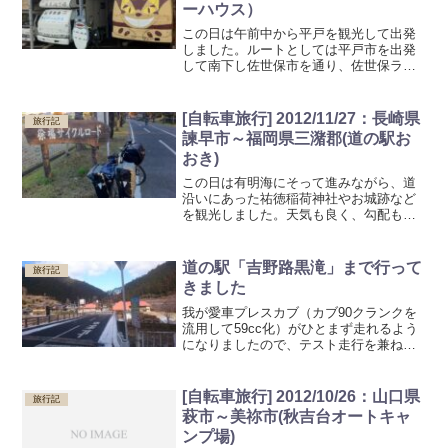
ーハウス）
この日は午前中から平戸を観光して出発
しました。ルートとしては平戸市を出発
して南下し佐世保市を通り、佐世保ライ
ダーハウスまで進みました。途中、GPS
のバッテリー切れでログがとんでしまっ
ています。ログが無いあたりで既に周り
[自転車旅行] 2012/11/27：長崎県
旅行記
は真っ暗になっていてヘ...
諫早市～福岡県三潴郡(道の駅お
おき)
この日は有明海にそって進みながら、道
沿いにあった祐徳稲荷神社やお城跡など
を観光しました。天気も良く、勾配もそ
こまで多くない道が続いていたと思いま
す。夜は有明珍味を楽しんだ後、「道の
駅おおき」にてテント設営となりまし
道の駅「吉野路黒滝」まで行って
旅行記
た。
きました
我が愛車プレスカブ（カブ90クランクを
流用して59cc化）がひとまず走れるよう
になりましたので、テスト走行を兼ねて
黒滝までツーリングに行ってきました。
[自転車旅行] 2012/10/26：山口県
旅行記
萩市～美祢市(秋吉台オートキャ
ンプ場)