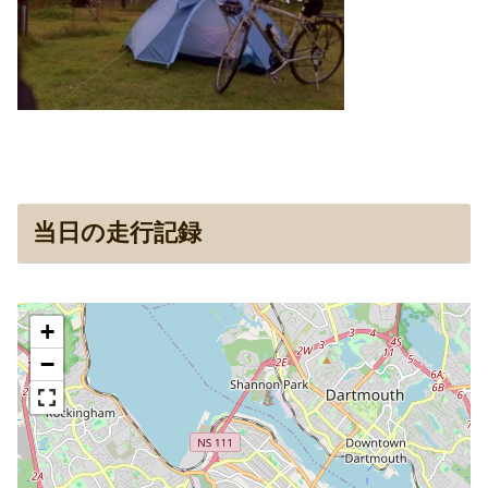
当日の走行記録
+
−