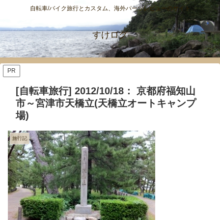
自転車/バイク旅行とカスタム、海外パーツレビューのサイト
すけログ
PR
[自転車旅行] 2012/10/18： 京都府福知山
市～宮津市天橋立(天橋立オートキャンプ
場)
旅行記