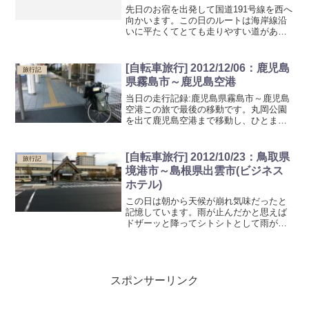
先日のお宿を出発して国道191号線を西へ
向かいます。この日のルートは海岸線沿
いに平たくてとても走りやすい道があ
り、私にしては珍しく20~25km/hくらい
を維持して走れています(現地で知り合っ
たチャリダーの方に列車で引っ張って頂
[自転車旅行] 2012/12/06：鹿児島
旅行記
けたのが効き...
県霧島市～鹿児島空港
当日の走行記録:鹿児島県霧島市～鹿児島
空港この旅で最後の移動です。丸岡公園
を出て鹿児島空港まで移動し、ひとまず
のゴールとなりました。振り返ってみる
とあっという間の時間だったと思いま
す。日の出を眺めて早朝にテントから這
[自転車旅行] 2012/10/23：鳥取県
旅行記
い出してみると雨はあがっ...
境港市～島根県出雲市(ビジネス
ホテル)
この日は朝から天候が崩れ気味だったと
記憶しています。雨が止んだかと思えば
ドザーッと降ってシトシトとして雨が続
く感じで雨具を着たり脱いだりしていま
した。湖の横を通るルートのせいか風が
そこそこ強かったです。アップダウンは
それほど無かったですが、...
スポンサーリンク