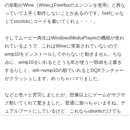
の挙動がWine（WineはFirerfoxのエンジンを使用）と異な
っていて上手く動作しないことがあるのです。hrefじゃな
くてonclickにコードを書いてくれぇ・・・。
そしてムービー再生はWindowsMediaPlayerの機能が使わ
れているようで、これはWineに実装されていないので
wmp10をインストールしてやらないと動きません。ちな
みに、wmp10をいれるとどうもIEが使う一部dllを上書き
するらしく、ie8->wmp10の順でいれるとDQXランチャー
がクラッシュします。めっちゃハマりました。
などと色々と苦労しましたが、想像以上にゲームがサクサ
ク動いてくれて驚きました。普通に遊べちゃいますね。デ
ュアルブートにしているけど、これならubuntuだけでも
問題ないような気がしてきました。
メニュー
ホーム
検索
トップ
サイドバー