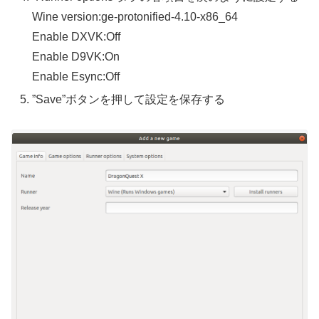
Wine version:ge-protonified-4.10-x86_64
Enable DXVK:Off
Enable D9VK:On
Enable Esync:Off
”Save”ボタンを押して設定を保存する