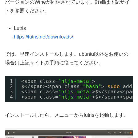
バージョンのWineが同梱されています。詳細は下記サイ
トを参照ください。
Lutris
https://lutris.net/downloads/
では、早速インストールします。ubuntu以外をお使いの
場合は上記サイトの手順に従ってください。
1
<span class=
"hljs-meta"
>
2
$<
/span
><span class=
"bash"
> 
sudo
add-
3
<span class=
"hljs-meta"
>$<
/span
><span
4
<span class=
"hljs-meta"
>$<
/span
><span
インストールしたら、メニューからlutrisを起動します。