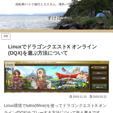
自転車/バイク旅行とカスタム、海外パーツレビューのサイト
すけログ
PR
LinuxでドラゴンクエストX オンライン
(DQX)を遊ぶ方法について
Game
2019.11.15
2025.03.22
Linux環境でlutris(Wine)を使ってドラゴンクエストX オン
ライン(DQX)をプレーする方法について覚え書きです。