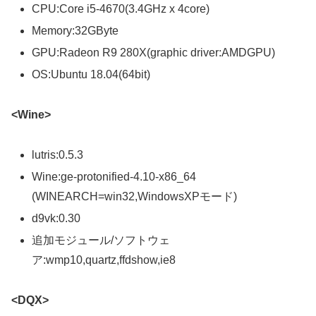
CPU:Core i5-4670(3.4GHz x 4core)
Memory:32GByte
GPU:Radeon R9 280X(graphic driver:AMDGPU)
OS:Ubuntu 18.04(64bit)
<Wine>
lutris:0.5.3
Wine:ge-protonified-4.10-x86_64
(WINEARCH=win32,WindowsXPモード)
d9vk:0.30
追加モジュール/ソフトウェ
ア:wmp10,quartz,ffdshow,ie8
<DQX>